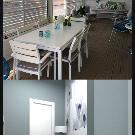
Relax sui tetti di Roma – Zona p.zza
Bologna
ARCHITECTURE
INTERIOR
P.zza Navona – Struttura ricettiva al